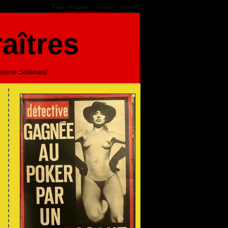
-
-
Page principale
Session
Contact
raîtres
alerie Solanas)