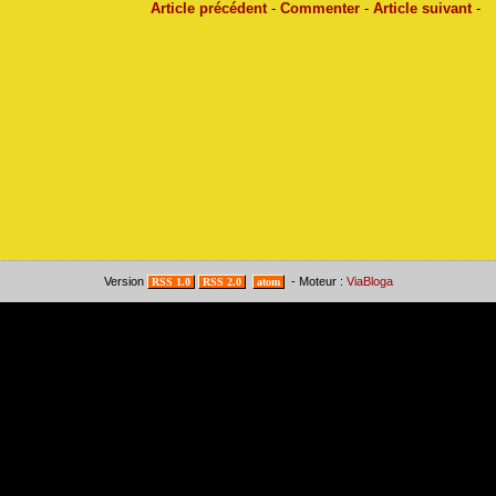
Article précédent
-
Commenter
-
Article suivant
-
Version
- Moteur :
ViaBloga
RSS 1.0
RSS 2.0
atom