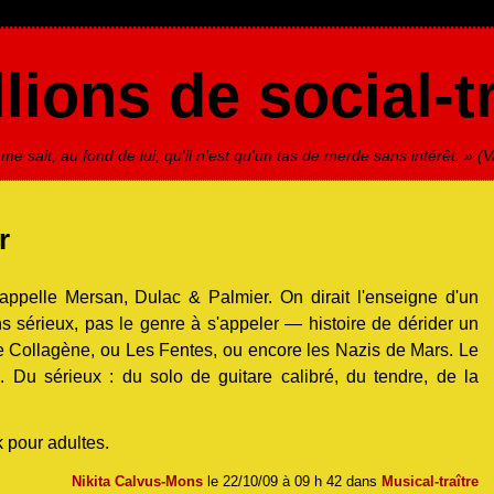
lions de social-t
 sait, au fond de lui, qu'il n'est qu'un tas de merde sans intérêt. » (V
r
appelle Mersan, Dulac & Palmier. On dirait l'enseigne d'un
s sérieux, pas le genre à s'appeler — histoire de dérider un
 Collagène, ou Les Fentes, ou encore les Nazis de Mars. Le
. Du sérieux : du solo de guitare calibré, du tendre, de la
 pour adultes.
Nikita Calvus-Mons
le 22/10/09 à 09 h 42 dans
Musical-traître