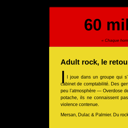
60 mil
« Chaque homme
Adult rock, le retou
I
l joue dans un groupe qui s'
cabinet de comptabilité. Des gen
peu l'atmosphère — Overdose de
potache, ils ne connaissent pas
violence contenue.
Mersan, Dulac & Palmier. Du rock