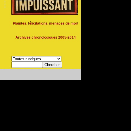
Plaintes, félicitations, menaces de mort
Archives chronologiques 2005-2014