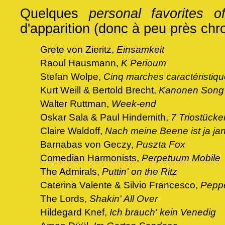
Quelques
personal favorites o
d'apparition (donc à peu près chr
Grete von Zieritz,
Einsamkeit
Raoul Hausmann,
K Perioum
Stefan Wolpe,
Cinq marches caractéristiq
Kurt Weill & Bertold Brecht,
Kanonen Song
Walter Ruttman,
Week-end
Oskar Sala & Paul Hindemith,
7 Triostücke
Claire Waldoff,
Nach meine Beene ist ja jan
Barnabas von Geczy,
Puszta Fox
Comedian Harmonists,
Perpetuum Mobile
The Admirals,
Puttin' on the Ritz
Caterina Valente & Silvio Francesco,
Peppe
The Lords,
Shakin' All Over
Hildegard Knef,
Ich brauch' kein Venedig