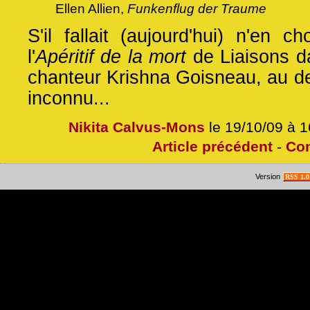
Ellen Allien,
Funkenflug der Traume
S'il fallait (aujourd'hui) n'en ch
l'
Apéritif de la mort
de Liaisons d
chanteur Krishna Goisneau, au de
inconnu...
Nikita Calvus-Mons
le 19/10/09 à 
Article précédent
-
Co
Version
RSS 1.