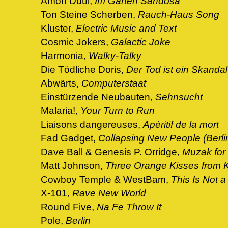
Amon Düül,
Im Garten Sandosa
Ton Steine Scherben,
Rauch-Haus Song
Kluster,
Electric Music and Text
Cosmic Jokers,
Galactic Joke
Harmonia,
Walky-Talky
Die Tödliche Doris,
Der Tod ist ein Skandal
Abwärts,
Computerstaat
Einstürzende Neubauten,
Sehnsucht
Malaria!,
Your Turn to Run
Liaisons dangereuses,
Apéritif de la mort
Fad Gadget,
Collapsing New People (Berli
Dave Ball & Genesis P. Orridge,
Muzak for
Matt Johnson,
Three Orange Kisses from 
Cowboy Temple & WestBam,
This Is Not 
X-101,
Rave New World
Round Five,
Na Fe Throw It
Pole,
Berlin