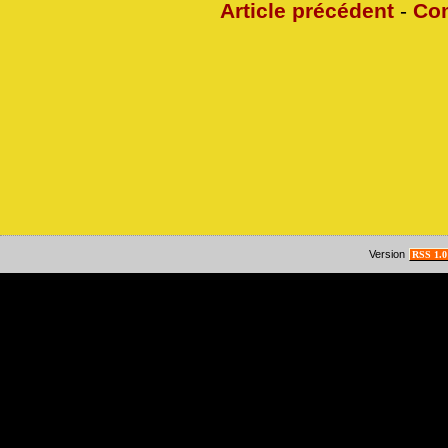
Article précédent
-
Co
Version
RSS 1.