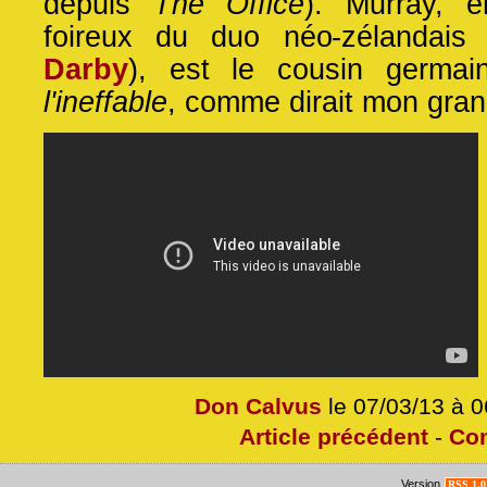
depuis
The Office
). Murray, e
foireux du duo néo-zélandais 
Darby
), est le cousin germain 
l'ineffable
, comme dirait mon gra
Don Calvus
le 07/03/13 à 
Article précédent
-
Co
Version
RSS 1.