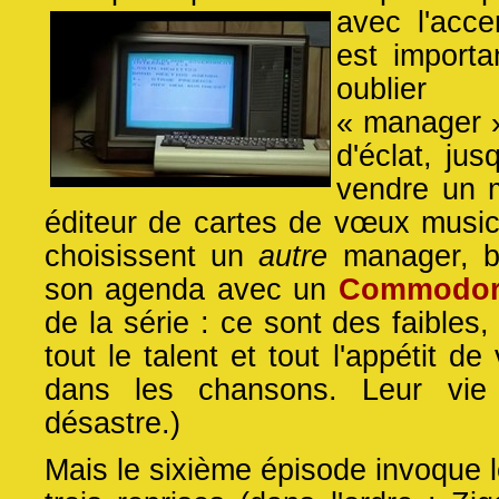
avec l'acc
est importa
oublier 
« manager »
d'éclat, jus
vendre un 
éditeur de cartes de vœux musica
choisissent un
autre
manager, bi
son agenda avec un
Commodor
de la série : ce sont des faibles,
tout le talent et tout l'appétit d
dans les chansons. Leur vie 
désastre.)
Mais le sixième épisode invoque 