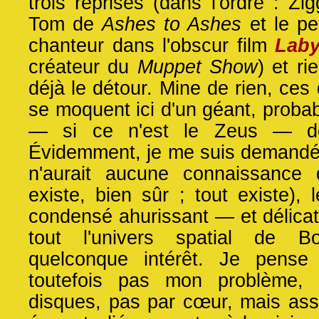
trois reprises (dans l'ordre : Zi
Tom de
Ashes to Ashes
et le pe
chanteur dans l'obscur film
Laby
créateur du
Muppet Show
) et ri
déjà le détour. Mine de rien, ces
se moquent ici d'un géant, proba
— si ce n'est le Zeus — de
Évidemment, je me suis demandé 
n'aurait aucune connaissance
existe, bien sûr ; tout existe), 
condensé ahurissant — et délica
tout l'univers spatial de B
quelconque intérêt. Je pense
toutefois pas mon problème, 
disques, pas par cœur, mais asse