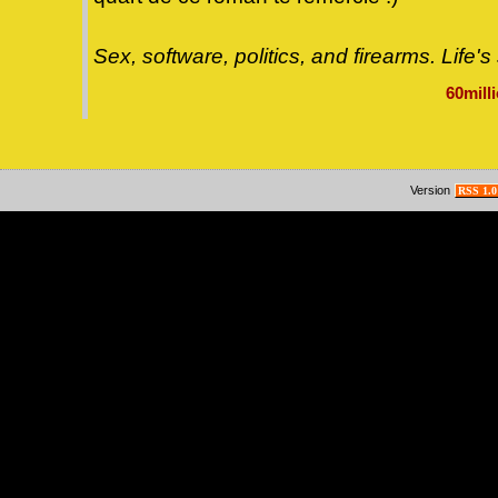
Sex, software, politics, and firearms. Life
60mill
Version
RSS 1.