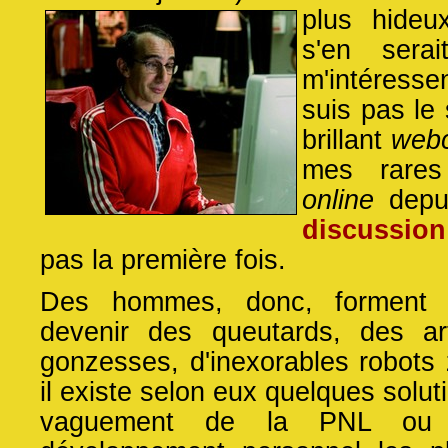
plus hideu
s'en serai
m'intéresse
suis pas le 
brillant
web
mes rares 
online
depu
discussion 
pas la première fois.
Des hommes, donc, forment 
devenir des queutards, des ar
gonzesses, d'inexorables robots 
il existe selon eux quelques solut
vaguement de la PNL ou 