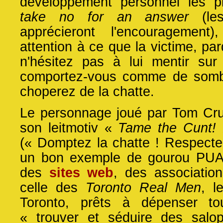
développement personnel les p
take no for an answer
(les
apprécieront l'encouragement
attention à ce que la victime, par
n'hésitez pas à lui mentir sur 
comportez-vous comme de somb
choperez de la chatte.
Le personnage joué par Tom Cr
son leitmotiv «
Tame the Cunt! 
(« Domptez la chatte ! Respectez
un bon exemple de gourou PUA. I
des
sites web
, des associatio
celle des
Toronto Real Men
, l
Toronto, prêts à dépenser to
« trouver et séduire des salo