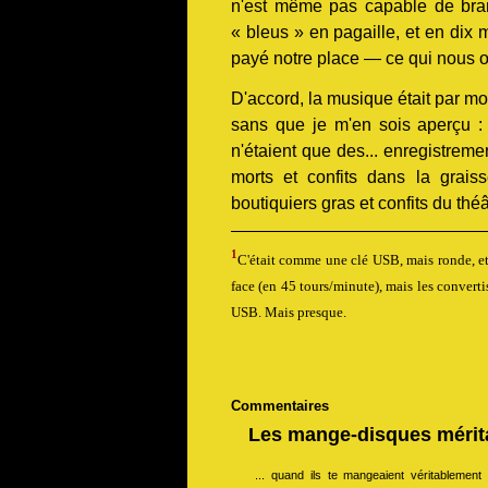
n'est même pas capable de bran
« bleus » en pagaille, et en dix m
payé notre place — ce qui nous off
D'accord, la musique était par m
sans que je m'en sois aperçu :
n'étaient que des... enregistrem
morts et confits dans la grais
boutiquiers gras et confits du thé
1
C'était comme une clé USB, mais ronde, et l
face (en 45 tours/minute), mais les convert
USB. Mais presque.
Commentaires
Les mange-disques mérita
... quand ils te mangeaient véritablement 