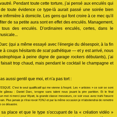
t vautré. Pendant toute cette torture, j'ai pensé aux enculés qui
 de toute évidence ce type-là aurait passé une soirée bien
e infirmière à domicile. Les gens qui font croire à ce mec qu'il
fiter de sa petite aura sont en effet des enculés. Management,
 tous des enculés. D'ordinaires enculés, certes, dans le
musicale...
Darc (qui a même essayé avec l'énergie du désespoir, à la fin
pe à coups hésitants de
scat
pathétique — et y est arrivé, nous
atastrophique à peine digne de
garage rockers
débutants), j'ai
l faisait trop chaud, mais pendant le cocktail le champagne et
s aussi gentil que moi, et n'a pas tort :
UE. C'est le seul qualificatif qui me vienne à l'esprit. Les « artistes » ce soir se sont
 gâteau : Daniel Darc, ivrogne sans talent nous jouant la pire partition. Et le final
 un mot ni merci pour Wyatt, la grande classe messieurs, ce soir vous avez trahi l'œuvre
vain. Plus jamais je n'irai revoir l'ONJ et par la même occasion je m'abstiendrai de remettre
e ce désastre.
 sa place et que le type s'occupant de la « création vidéo »