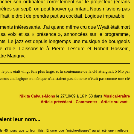
cher son ordinateur correctement sur le projecteur (écrans
ètres sur sept), on peut trouver ça irritant. Nous n'avions pas
rait le droit de prendre part au cocktail. Logique imparable.
oments intéressante. J'ai quand même cru que Wyatt était mort
 sa voix et sa « présence », annoncées sur le programme,
ents. Le jazz est depuis longtemps une musique de bourgeois
se d'oie. Laissons-le à Pierre Lescure et Robert Hossein,
âtre Marigny.
e port était vingt fois plus large, et la contenance de la clé atteignait 5 Mo par
isseurs analogique-numérique n'existaient pas, donc ce n'était pas comme une clé
Nikita Calvus-Mons
le 27/10/09 à 16 h 53 dans
Musical-traître
Article précédent
-
Commenter
-
Article suivant
-
ient leur nom...
le 45 tours que tu leur filais. Encore que "mâche-disques" aurait été une meilleure