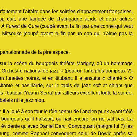
arfaitement l'affaire dans les soirées d'appartement françaises,
rop cuit, une lampée de champagne acide et deux autres
s
A Forest
de Cure (coupé avant la fin par une conne qui veut
 Mitsouko (coupé avant la fin par un con qui n'aime pas la
 pantalonnade de la pire espèce.
vé sur la scène du bourgeois théâtre Marigny, où un hommage
« Orchestre national de jazz » (peut-on faire plus pompeux ?).
 lunettes noires, et en titubant. Il a ensuite « chanté »
O
itante et nasillarde, sur le tapis de jazz
soft
et chiant que
s ; batteur (Yoann Serra) par ailleurs excellent toute la soirée,
balais ni le jazz mou.
r. Il a joué à son tour le rôle connu de l'ancien punk ayant frôlé
bourgeois qu'il haïssait, ou hait encore, on ne sait pas. La
i évidente qu'avec Daniel Darc. Convoquant (malgré lui ?) les
hung, comme Raphaël convoquera celui de Bowie après sa