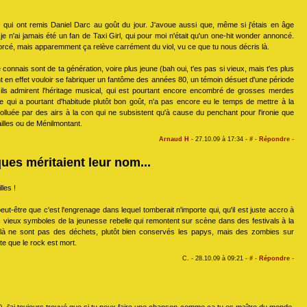
 qui ont remis Daniel Darc au goût du jour. J'avoue aussi que, même si j'étais en âge
je n'ai jamais été un fan de Taxi Girl, qui pour moi n'était qu'un one-hit wonder annoncé.
l forcé, mais apparemment ça relève carrément du viol, vu ce que tu nous décris là.
connais sont de ta génération, voire plus jeune (bah oui, t'es pas si vieux, mais t'es plus
nt en effet vouloir se fabriquer un fantôme des années 80, un témoin désuet d'une période
 ils admirent l'héritage musical, qui est pourtant encore encombré de grosses merdes
ope qui a pourtant d'habitude plutôt bon goût, n'a pas encore eu le temps de mettre à la
polluée par des airs à la con qui ne subsistent qu'à cause du penchant pour l'ironie que
illes ou de Ménilmontant.
Arnaud H
- 27.10.09 à 17:34 -
#
-
Répondre
-
es méritaient leur nom...
lles !
peut-être que c'est l'engrenage dans lequel tomberait n'importe qui, qu'il est juste accro à
les vieux symboles de la jeunesse rebelle qui remontent sur scène dans des festivals à la
là ne sont pas des déchets, plutôt bien conservés les papys, mais des zombies sur
te que le rock est mort.
C. - 28.10.09 à 09:21 -
#
-
Répondre
-