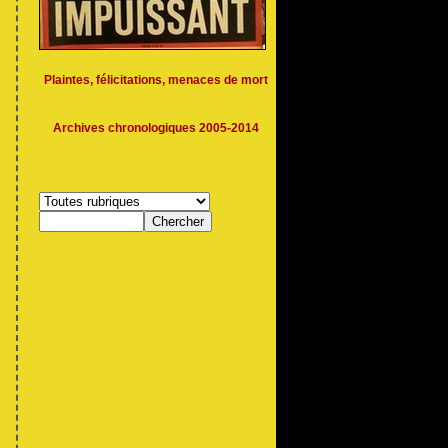
Plaintes, félicitations, menaces de mort
Archives chronologiques 2005-2014