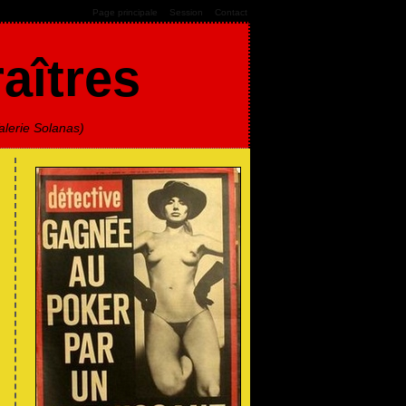
-
-
Page principale
Session
Contact
raîtres
alerie Solanas)