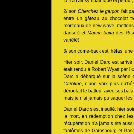
1/ il a l'air sympathique et perdu ;
2/ son
Cherchez le garçon
fait p
entre un gâteau au chocolat t
morceaux de new wave, metton
danser) et
Marcia baila
des Rita
variété) ;
3/ son come-back est, hélas, une
Hier soir, Daniel Darc est arri
était rendu à Robert Wyatt par l'
Darc a débarqué sur la scène en
Caroline
, d'une voix plus qu'hés
déroulait le batteur avec ses balai
mais je n'ai jamais pu saquer les 
Daniel Darc s'est insulté, hier soi
la mort, en rédemption chez les 
récupération n'a jamais été auss
fantômes de Gainsbourg et Bas