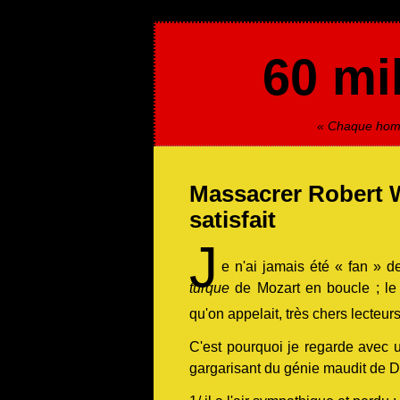
60 mil
« Chaque homme
Massacrer Robert W
satisfait
J
e n'ai jamais été « fan » de
turque
de Mozart en boucle ; le 
qu'on appelait, très chers lecte
C'est pourquoi je regarde avec u
gargarisant du génie maudit de Da