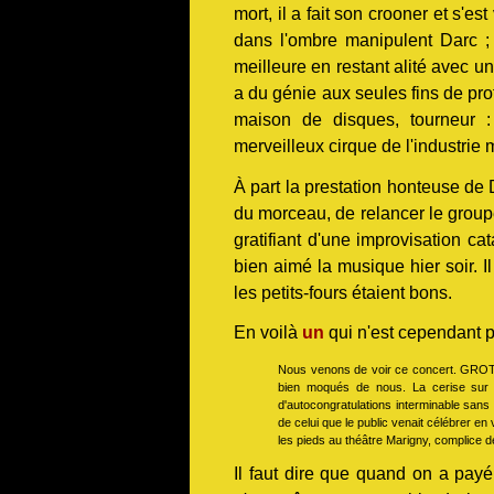
mort, il a fait son crooner et s'es
dans l'ombre manipulent Darc ;
meilleure en restant alité avec un
a du génie aux seules fins de pro
maison de disques, tourneur :
merveilleux cirque de l'industrie 
À part la prestation honteuse de 
du morceau, de relancer le grou
gratifiant d'une improvisation c
bien aimé la musique hier soir. I
les petits-fours étaient bons.
En voilà
un
qui n'est cependant pa
Nous venons de voir ce concert. GROTESQ
bien moqués de nous. La cerise sur le
d'autocongratulations interminable sans
de celui que le public venait célébrer en 
les pieds au théâtre Marigny, complice d
Il faut dire que quand on a payé