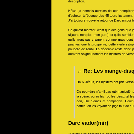
description.
Hélas, je connais certains de ces complices
d'acheter à l'époque des 45 tours justement, 
J'ai toujours trouvé le retour de Darc un poi
Ce qui est marrant, c'est que ces gens que je 
si jeune non plus mon gars), et qu'ils semble
qu'ils n'ont pas vraiment connue mais dont
puantes que la prospérité, cette vieille sal
poubelle de l'oubli. La décennie reste donc 
cultivent soigneusement les hipsters de Versa
←
Re: Les mange-disqu
Doux Jésus, les hipsters ont pris Versai
Ou peut-être n'a t-il pas été manipulé, 
la scène, ou au fric, ou les deux, tel 
con, The Sonics et compagnie. Ceux-
pattes, en les voyant on pige tout de sui
Darc vador(mir)