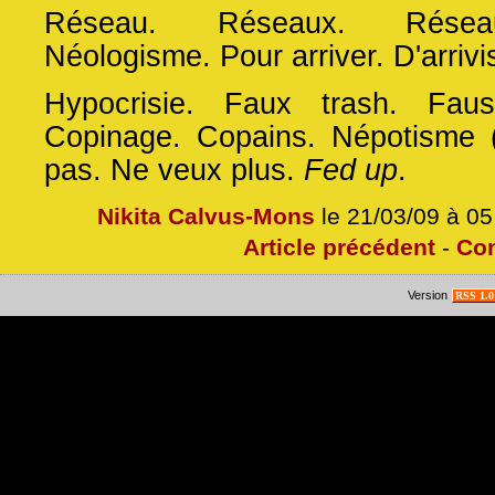
Réseau. Réseaux. Réseau
Néologisme. Pour arriver. D'arrivi
Hypocrisie. Faux trash. Faus
Copinage. Copains. Népotisme 
pas. Ne veux plus.
Fed up
.
Nikita Calvus-Mons
le 21/03/09 à 0
Article précédent
-
Co
Version
RSS 1.