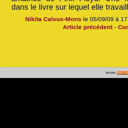
dans le livre sur lequel elle travaill
Nikita Calvus-Mons
le 05/09/09 à 1
Article précédent
-
Co
Version
RSS 1.